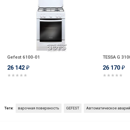
Gefest 6100-01
TESSA G 310
26 142
26 170
₽
₽
Теги:
варочная поверхность
GEFEST
Автоматическое авари
Стеклокерамическая варочная