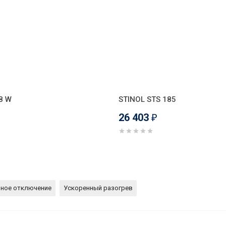
8 W
STINOL STS 185
26 403
₽
йное отключение
Ускоренный разогрев
 поверхность Gefest ПВИ 4001