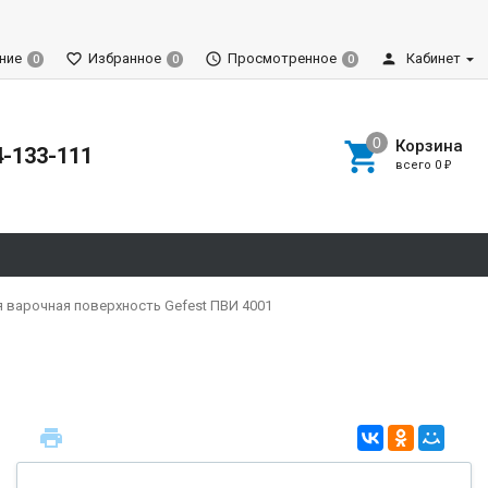
ние
Избранное
Просмотренное
Кабинет
0
0
0
Корзина
4-133-111
всего
0
₽
 варочная поверхность Gefest ПВИ 4001