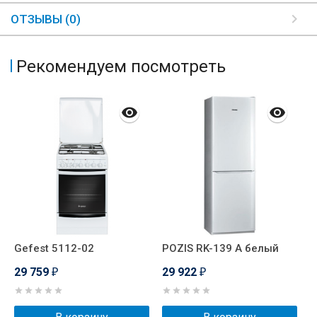
ОТЗЫВЫ (0)
Рекомендуем посмотреть
Gefest 5112-02
POZIS RK-139 А белый
N
29 759
29 922
2
₽
₽