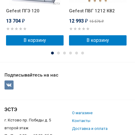
Gefest ПГЭ 120
Gefest ПВГ 1212 К82
D
13 704
12 993
1
15 576
₽
₽
₽
В корзину
В корзину
Подписывайтесь на нас
ЭСТЭ
О магазине
г. Кстово пр. Победы д. 5
Контакты
второй этаж
Доставка и оплата