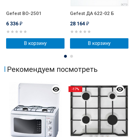
Gefest ВО-2501
Gefest ДА 622-02 Б
G
6 336
28 164
1
₽
₽
В корзину
В корзину
Рекомендуем посмотреть
-17%