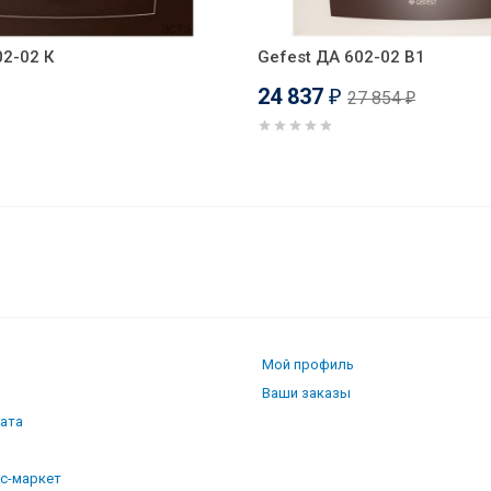
02-02 К
Gefest ДА 602-02 B1
24 837
27 854
₽
₽
02 А
Мой профиль
Ваши заказы
лата
кс-маркет