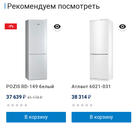
Рекомендуем посмотреть
-9%
POZIS RD-149 белый
Атлант 6021-031
А
37 639
38 314
3
41 173
₽
₽
₽
В корзину
В корзину