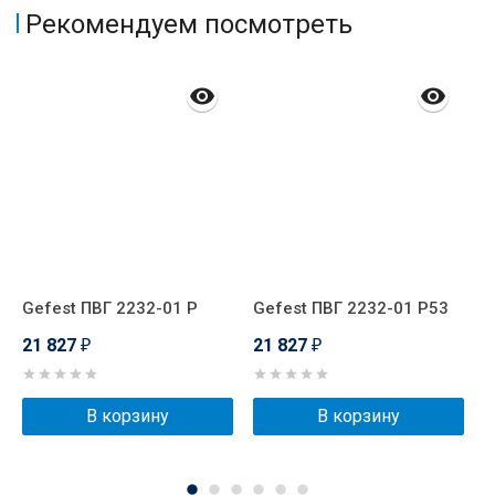
Рекомендуем посмотреть
Gefest ПВГ 2232-01 Р
Gefest ПВГ 2232-01 Р53
G
21 827
21 827
2
₽
₽
В корзину
В корзину