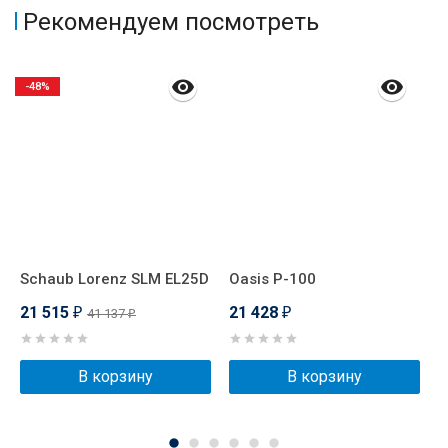
Рекомендуем посмотреть
-48%
Schaub Lorenz SLM EL25D
Oasis P-100
G
21 515
21 428
2
41 137
₽
₽
₽
В корзину
В корзину