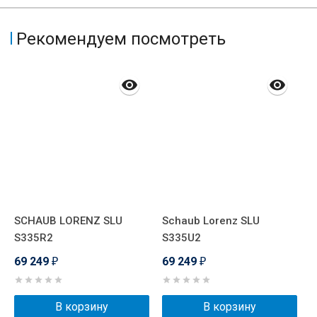
Рекомендуем посмотреть
SCHAUB LORENZ SLU
Schaub Lorenz SLU
P
S335R2
S335U2
(
м
69 249
69 249
₽
₽
6
В корзину
В корзину