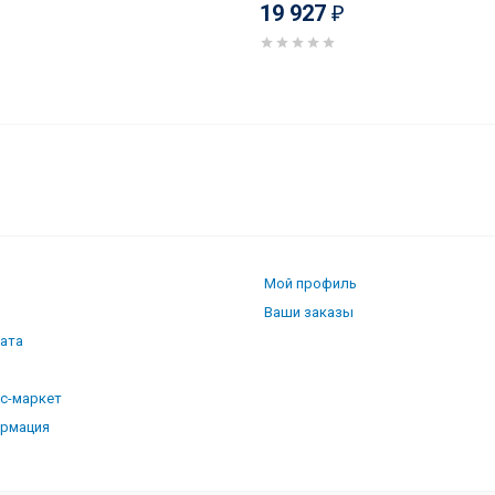
19 927
₽
Мой профиль
Ваши заказы
лата
кс-маркет
ормация