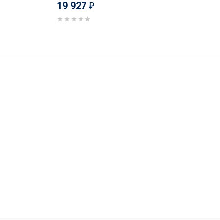
19 927
₽
19 990
В корзину
₽