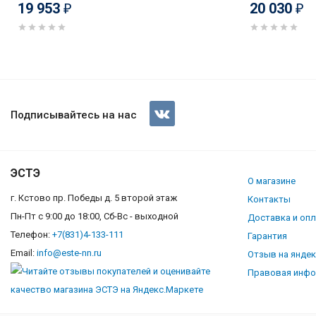
19 953
20 030
₽
₽
DeLonghi GRETA 6GW IM
Подписывайтесь на нас
ЭСТЭ
О магазине
г. Кстово пр. Победы д. 5 второй этаж
Контакты
Пн-Пт с 9:00 до 18:00, Сб-Вс - выходной
Доставка и оп
Телефон:
+7(831)4-133-111
Гарантия
Email:
info@este-nn.ru
Отзыв на янде
Правовая инф