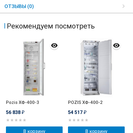
ОТЗЫВЫ (0)
Рекомендуем посмотреть
Pozis ХФ-400-3
POZIS ХФ-400-2
Б
56 838
54 517
5
₽
₽
В корзину
В корзину