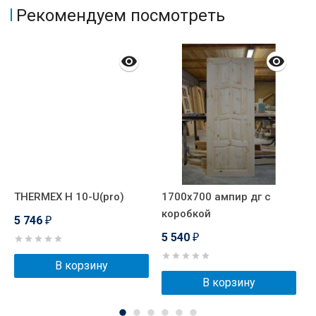
Рекомендуем посмотреть
THERMEX H 10-U(pro)
1700х700 ампир дг с
1
коробкой
к
5 746
₽
5 540
5
₽
В корзину
В корзину