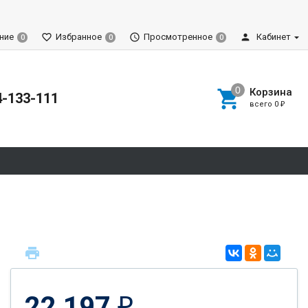
ние
Избранное
Просмотренное
Кабинет
0
0
0
Корзина
4-133-111
всего
0
₽
22 197
₽