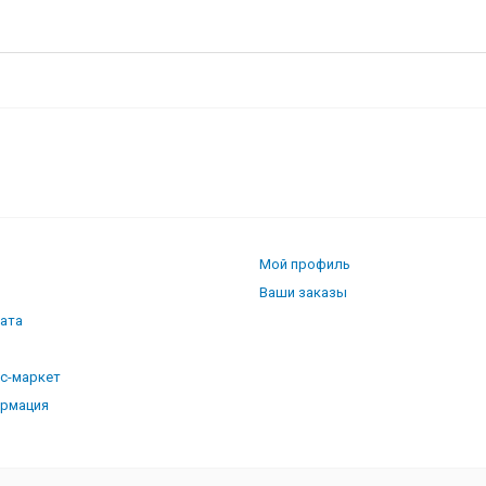
SD-07HN8
Мой профиль
Ваши заказы
лата
кс-маркет
ормация