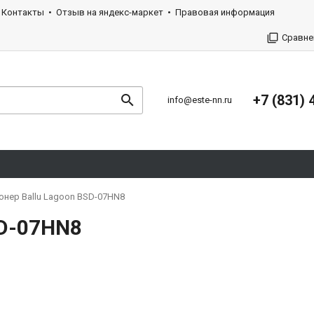
Контакты
Отзыв на яндекс-маркет
Правовая информация
Сравне
+7 (831) 
info@este-nn.ru
онер Ballu Lagoon BSD-07HN8
SD-07HN8