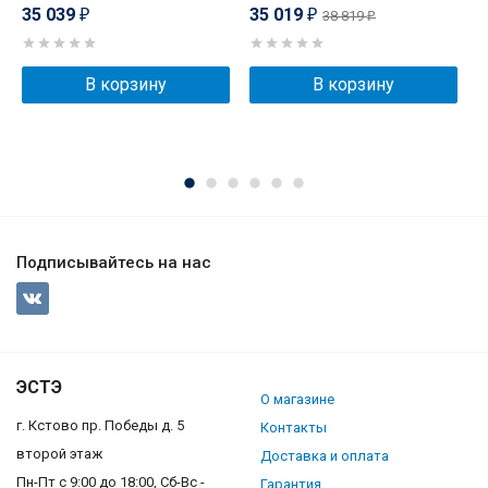
с
35 039
35 019
38 819
₽
₽
₽
м
3
В корзину
В корзину
Подписывайтесь на нас
ЭСТЭ
О магазине
г. Кстово пр. Победы д. 5
Контакты
второй этаж
Доставка и оплата
Пн-Пт с 9:00 до 18:00, Сб-Вс -
Гарантия