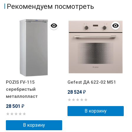
Рекомендуем посмотреть
POZIS FV-115
Gefest ДА 622-02 М51
G
серебристый
28 524
2
₽
металлопласт
28 501
₽
В корзину
В корзину