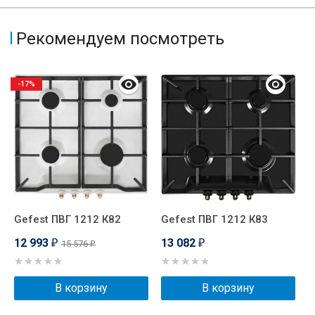
Рекомендуем посмотреть
-17%
Gefest ПВГ 1212 К82
Gefest ПВГ 1212 К83
E
S
12 993
13 082
15 576
₽
₽
₽
1
В корзину
В корзину