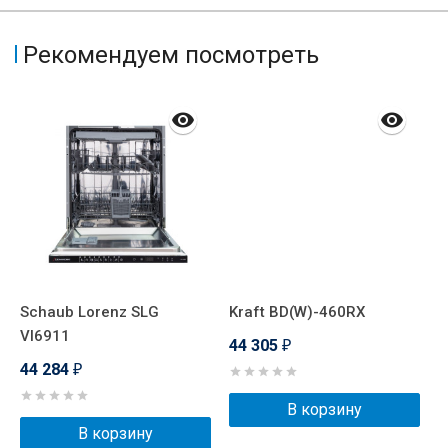
Рекомендуем посмотреть
Schaub Lorenz SLG
Kraft BD(W)-460RX
G
VI6911
44 305
4
₽
44 284
₽
В корзину
В корзину