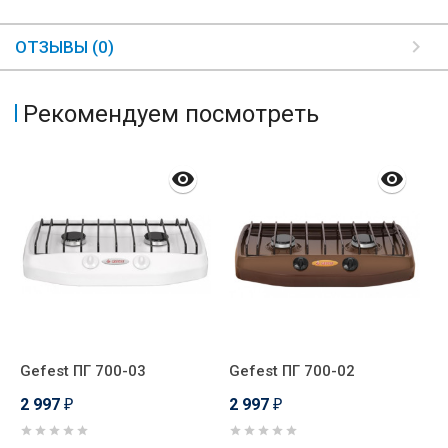
ОТЗЫВЫ (0)
Рекомендуем посмотреть
Gefest ПГ 700-03
Gefest ПГ 700-02
P
Т
2 997
2 997
₽
₽
3