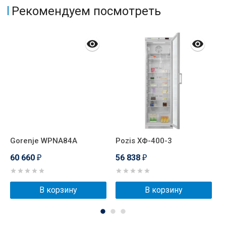
Рекомендуем посмотреть
Gorenje WPNA84A
Pozis ХФ-400-3
P
60 660
56 838
5
₽
₽
В корзину
В корзину