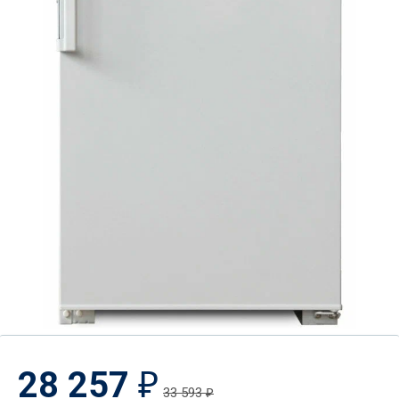
28 257
₽
33 593
₽