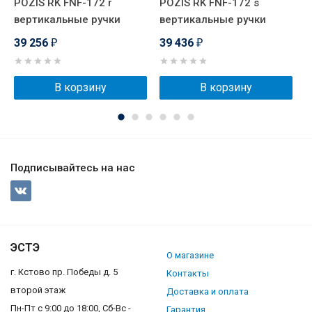
POZIS RK FNF-172 r
POZIS RK FNF-172 s
G
вертикальные ручки
вертикальные ручки
3
39 256
39 436
₽
₽
В корзину
В корзину
Подписывайтесь на нас
ЭСТЭ
О магазине
г. Кстово пр. Победы д. 5
Контакты
второй этаж
Доставка и оплата
Пн-Пт с 9:00 до 18:00, Сб-Вс -
Гарантия