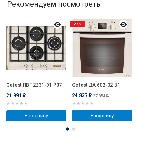
Рекомендуем посмотреть
-11%
Gefest ПВГ 2231-01 Р37
Gefest ДА 602-02 B1
P
21 991
24 837
2
27 854
₽
₽
₽
В корзину
В корзину