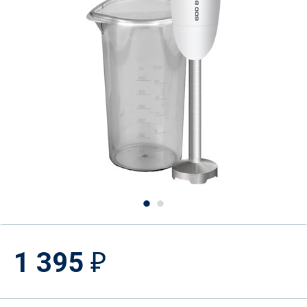
1 395
₽