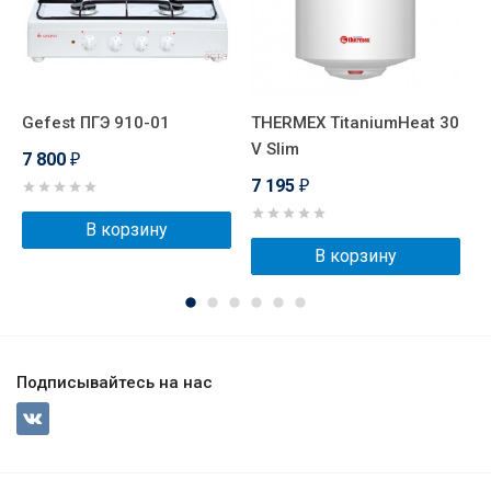
0
Gefest ПГЭ 910-01
THERMEX TitaniumHeat 30
T
V Slim
V
7 800
₽
7 195
7
₽
В корзину
В корзину
Подписывайтесь на нас