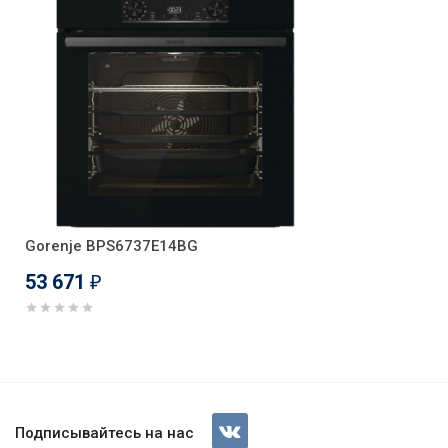
Gorenje BPS6737E14BG
53 671
₽
Духовой шкаф Korting OKB 46
Подписывайтесь на нас