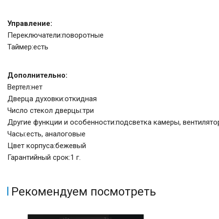
Управление:
Переключатели:поворотные
Таймер:есть
Дополнительно:
Вертел:нет
Дверца духовки:откидная
Число стекол дверцы:три
Другие функции и особенности:подсветка камеры, вентилят
Часы:есть, аналоговые
Цвет корпуса:бежевый
Гарантийный срок:1 г.
Рекомендуем посмотреть