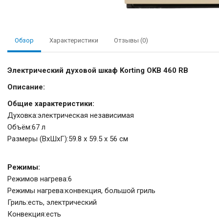
Обзор
Характеристики
Отзывы (0)
Электрический духовой шкаф Korting OKB 460 RB
Описание:
Общие характеристики:
Духовка:электрическая независимая
Объём:67 л
Размеры (ВхШхГ):59.8 х 59.5 x 56 см
Режимы:
Режимов нагрева:6
Режимы нагрева:конвекция, большой гриль
Гриль:есть, электрический
Конвекция:есть