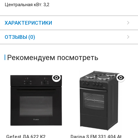
Центральная кВт: 3,2
ХАРАКТЕРИСТИКИ
ОТЗЫВЫ (0)
Рекомендуем посмотреть
Gefest ДА 622 К2
Darina S EM 331 404 At
G