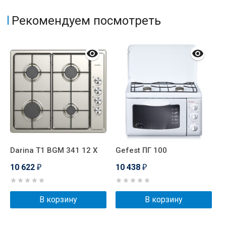
Рекомендуем посмотреть
Darina T1 BGM 341 12 X
Gefest ПГ 100
G
10 622
10 438
1
₽
₽
В корзину
В корзину