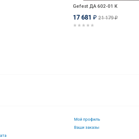
Gefest ДА 602-01 К
17 681
21 179
₽
₽
 155KХ
Мой профиль
Ваши заказы
лата