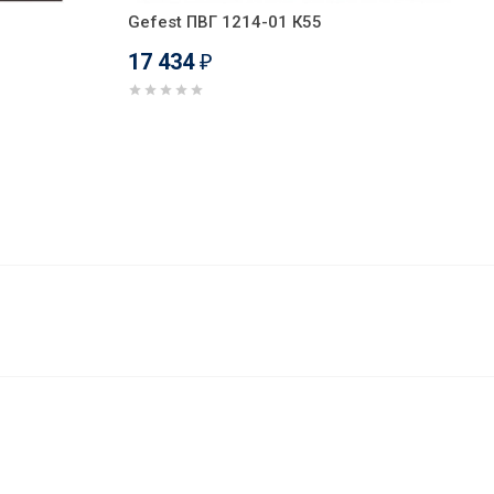
Gefest ПВГ 1214-01 К55
17 434
₽
17 631
В корзину
₽