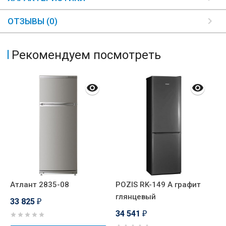
ОТЗЫВЫ (0)
Рекомендуем посмотреть
Атлант 2835-08
POZIS RK-149 А графит
P
глянцевый
с
33 825
₽
34 541
3
₽