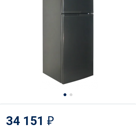
34 151
₽