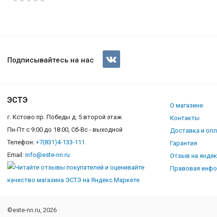
Холодильник DON R 290 MI
Подписывайтесь на нас
ЭСТЭ
О магазине
г. Кстово пр. Победы д. 5 второй этаж
Контакты
Пн-Пт с 9:00 до 18:00, Сб-Вс - выходной
Доставка и оп
Телефон:
+7(831)4-133-111
Гарантия
Email:
info@este-nn.ru
Отзыв на янде
Правовая инф
©este-nn.ru, 2026