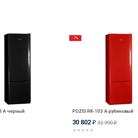
-7%
3 А черный
POZIS RK-103 А рубиновый
30 802
32 990
₽
₽