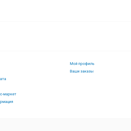
Мой профиль
Ваши заказы
лата
кс-маркет
ормация