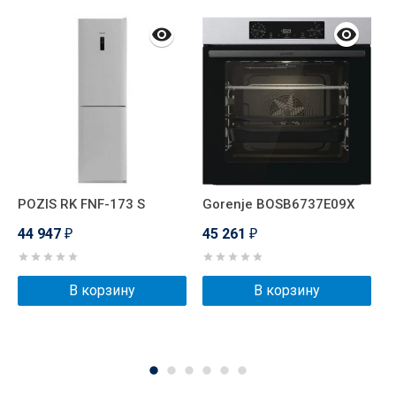
POZIS RK FNF-173 S
Gorenje BOSB6737E09X
P
С
44 947
45 261
₽
₽
м
4
В корзину
В корзину