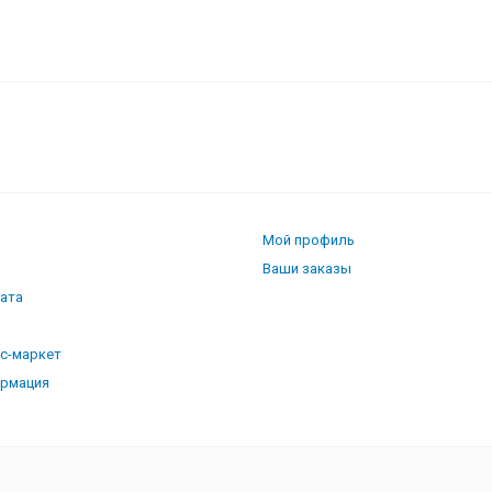
Мой профиль
Ваши заказы
лата
кс-маркет
ормация