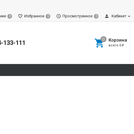
ние
Избранное
Просмотренное
Кабинет
0
0
0
Корзина
4-133-111
всего
0
₽