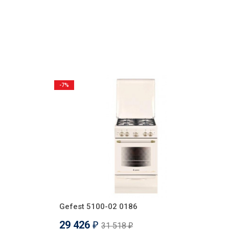
-7%
Gefest 5100-02 0186
29 426
31 518
₽
₽