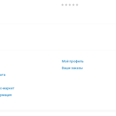
0010
Мой профиль
Ваши заказы
лата
кс-маркет
ормация